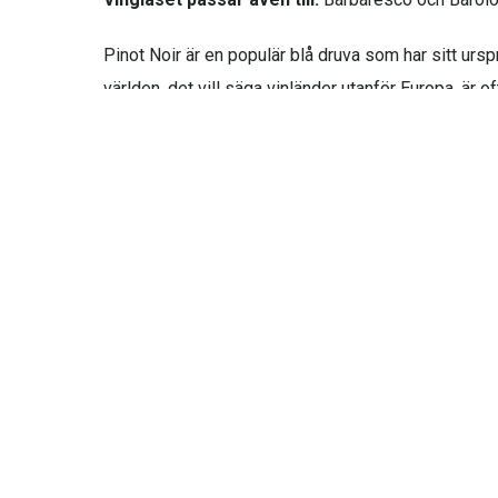
Pinot Noir är en populär blå druva som har sitt ursp
världen, det vill säga vinländer utanför Europa, är 
RIEDEL VINUM
Riedel Vinum är en mycket populär glasserie. När se
densamma som för Riedel Sommeliers. Varje glas är f
Riedel Vinum består av över 20 olika vatten-, sprit- 