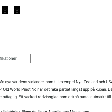
fikationer
 från nya världens vinländer, som till exempel Nya Zeeland och USA
ör Old World Pinot Noir är det raka partiet längst upp på kupan. D
dre påtaglig. Ett vackert rödvinsglas som också passar utmärkt ti
 (Nebbiolo), Blanc de Noirs, Nerello och Mascalese.