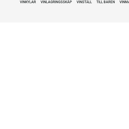
VINKYLAR
VINLAGRINGSSKÅP
VINSTÄLL
TILL BAREN
VINM