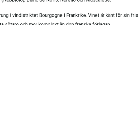
rung i vindistriktet Bourgogne i Frankrike. Vinet är känt för sin f
ofta sötare och mer komplext än den franska förlagan.
rien lanserades var den först i världen med maskintillverkade ving
ramtaget av en grupp experter och utvecklingsprocessen pågår i 
och vinglas i kristall. Samtliga glas går att diska i maskin.