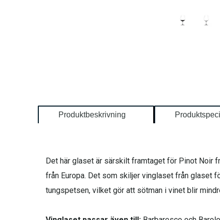
Produktbeskrivning
Produktspeci
Det här glaset är särskilt framtaget för Pinot Noir
från Europa. Det som skiljer vinglaset från glaset f
tungspetsen, vilket gör att sötman i vinet blir min
Vinglaset passar även till:
Barbaresco och Barolo