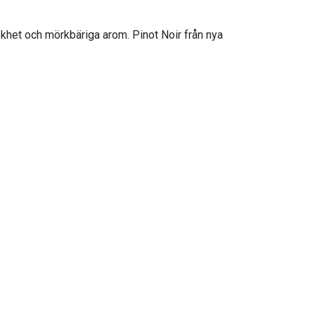
riskhet och mörkbäriga arom. Pinot Noir från nya
las för olika druvor och typer av vin. Principen är
upp till två år.