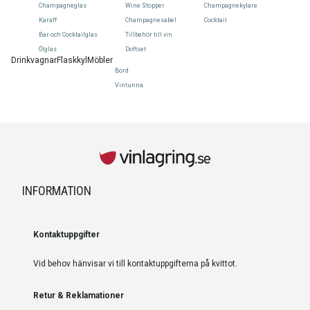
Champagneglas
Wine Stopper
Champagnekylare
Karaff
Champagnesabel
Cocktail
Bar och Cocktailglas
Tillbehör till vin
Ölglas
Doftset
Drinkvagnar
Flaskkyl
Möbler
Bord
Vintunna
INFORMATION
Kontaktuppgifter
Vid behov hänvisar vi till kontaktuppgifterna på kvittot.
Retur & Reklamationer