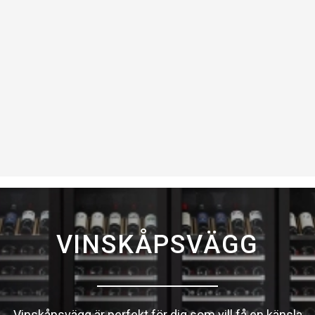
VINSKÅPSVÄGG
Vinskåpsvägg är perfekt för dig som vill få en känsla