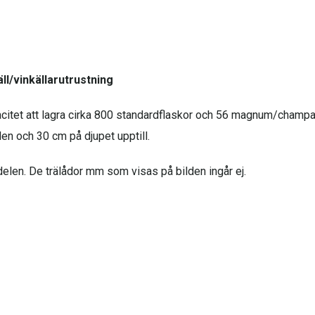
äll/vinkällarutrustning
apacitet att lagra cirka 800 standardflaskor och 56 magnum/champ
n och 30 cm på djupet upptill.
delen. De trälådor mm som visas på bilden ingår ej.
r och storlekar, och passar perfekt för en "gör-det-själv-källare
 samt skruvar och pluggar, vilket gör dem mycket enkla att monte
 montering. Det finns inga avancerade extrafunktioner.
för vinställ med hög kvalitet och skandinavisk design. Serien till