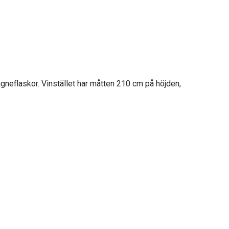
agneflaskor. Vinstället har måtten 210 cm på höjden,
". Modulerna från Qbic Classique levereras som
ra och installera. Sockeln och eventuell toppfinish
verkas av det sällsynta träslaget rödal.