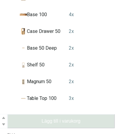
Base 100
4
x
Case Drawer 50
2
x
Base 50 Deep
2
x
Shelf 50
2
x
Magnum 50
2
x
Table Top 100
3
x
Lägg till i varukorg