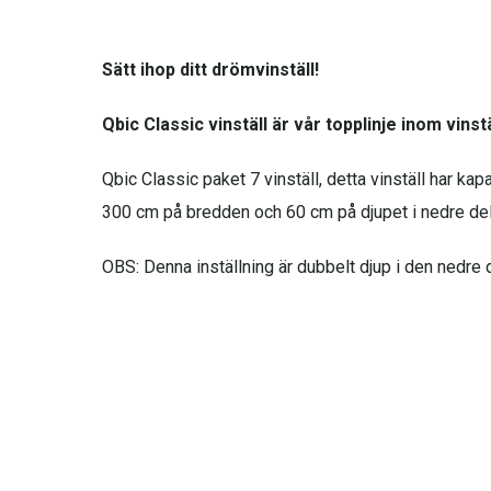
Sätt ihop ditt drömvinställ!
Qbic Classic vinställ är vår topplinje inom vinst
Qbic Classic paket 7 vinställ, detta vinställ har k
300 cm på bredden och 60 cm på djupet i nedre dele
OBS: Denna inställning är dubbelt djup i den nedre 
Vinstället är anpassat för en mängd olika flasktype
platta paket med detaljerade monteringsanvisningar
levereras i modulära sektioner för snabb och enkel
Qbic Classic är ett elegant och enkelt modulsystem 