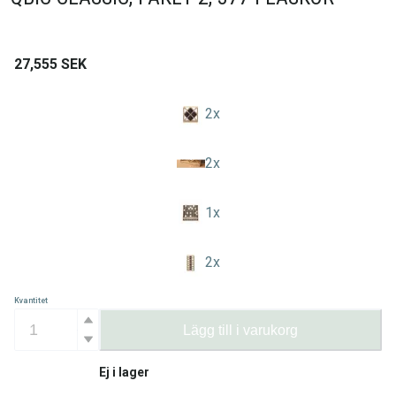
27,555
SEK
2
x
2
x
1
x
2
x
Kvantitet
Lägg till i varukorg
Ej i lager