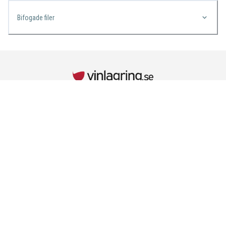
Bifogade filer
INFORMATION
Kontaktuppgifter
Vid behov hänvisar vi till kontaktuppgifterna på kvittot.
Retur & Reklamationer
Läs mer