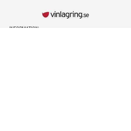
INFORMATION
Kontaktuppgifter
Vid behov hänvisar vi till kontaktuppgifterna på kvittot.
Retur & Reklamationer
Läs mer