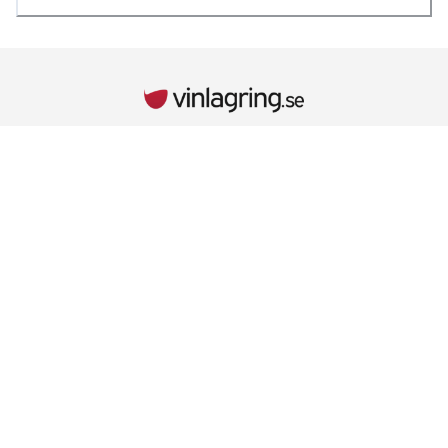
INFORMATION
Kontaktuppgifter
Vid behov hänvisar vi till kontaktuppgifterna på kvittot.
Retur & Reklamationer
Läs mer