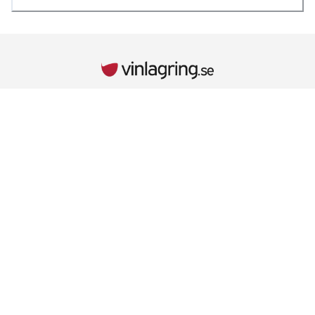
INFORMATION
Kontaktuppgifter
Vid behov hänvisar vi till kontaktuppgifterna på kvittot.
Retur & Reklamationer
Läs mer