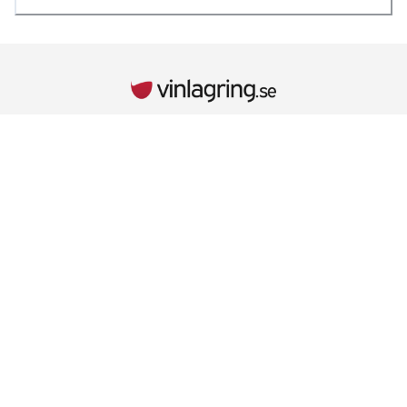
INFORMATION
Kontaktuppgifter
Vid behov hänvisar vi till kontaktuppgifterna på kvittot.
Retur & Reklamationer
Läs mer