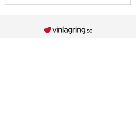
INFORMATION
Kontaktuppgifter
Vid behov hänvisar vi till kontaktuppgifterna på kvittot.
Retur & Reklamationer
Läs mer