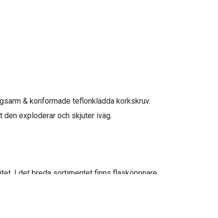
tegsarm & konformade teflonklädda korkskruv.
 den exploderar och skjuter iväg.
et. I det breda sortimentet finns flasköppnare,
rs patenterade hävarm garanterar att du får med hela
ppnare.