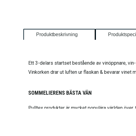
Produktbeskrivning
Produktspeci
Ett 3-delars startset bestående av vinöppnare, vi
Vinkorken drar ut luften ur flaskan & bevarar vine
SOMMELIERENS BÄSTA VÄN
Pulltex produkter är mycket populära världen över,
vinkaraffer, vinluftare och andra praktiska dryckes
korken när du öppnar vinflaskan. Det är ingen slump