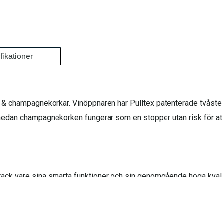
fikationer
n- & champagnekorkar. Vinöppnaren har Pulltex patenterade tvås
t medan champagnekorken fungerar som en stopper utan risk för att
 tack vare sina smarta funktioner och sin genomgående höga kvalit
tillbehör. Pulltex mest kända produkt är vinöppnaren Pulltaps, va
 att de allra flesta sommelierer använder sig av just denna vinö