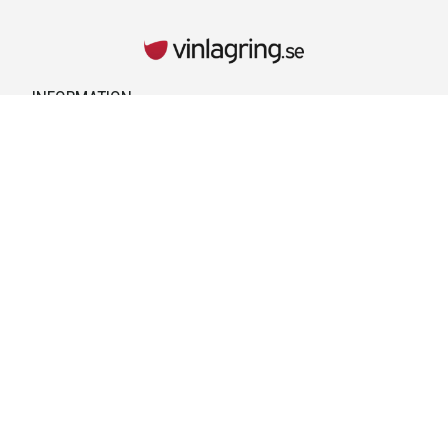
INFORMATION
Kontaktuppgifter
Vid behov hänvisar vi till kontaktuppgifterna på kvittot.
Retur & Reklamationer
Läs mer