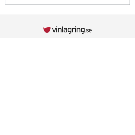
INFORMATION
Kontaktuppgifter
Vid behov hänvisar vi till kontaktuppgifterna på kvittot.
Retur & Reklamationer
Läs mer