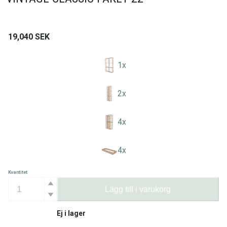
19,040
SEK
1
x
2
x
4
x
4
x
Kvantitet
Lägg till i varukorg
Ej i lager