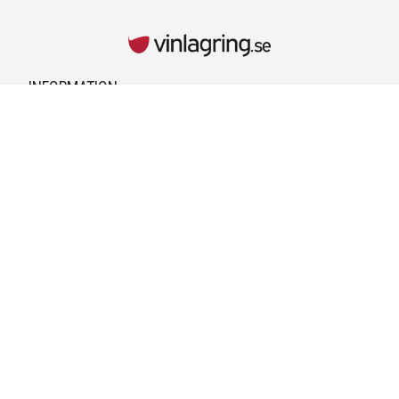
INFORMATION
Kontaktuppgifter
Vid behov hänvisar vi till kontaktuppgifterna på kvittot.
Retur & Reklamationer
Läs mer