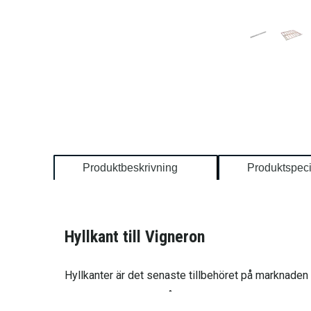
Produktbeskrivning
Produktspeci
Hyllkant till Vigneron
Hyllkanter är det senaste tillbehöret på marknaden 
stora skillnaden och låter den därmed att smälta in i