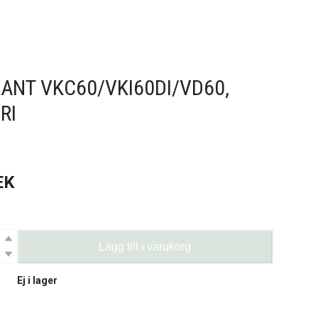
ANT VKC60/VKI60DI/VD60,
RI
EK
Lägg till i varukorg
Ej i lager