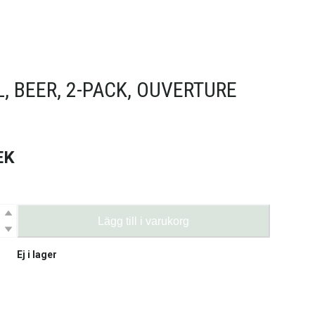
L, BEER, 2-PACK, OUVERTURE
EK
Lägg till i varukorg
Ej i lager