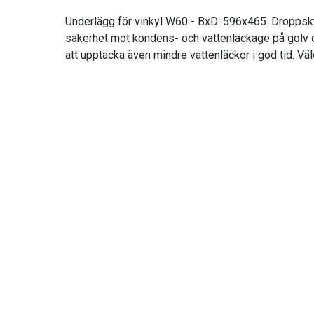
Underlägg för vinkyl W60 - BxD: 596x465. Droppskydd
säkerhet mot kondens- och vattenläckage på golv oc
att upptäcka även mindre vattenläckor i god tid. Vä
INFORMATION
Kontaktuppgifter