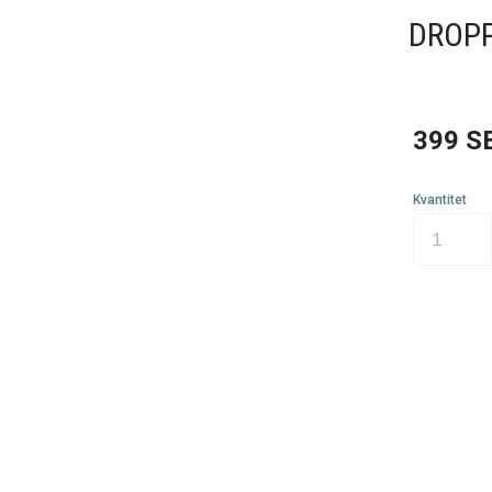
DROPP
399
S
Kvantitet