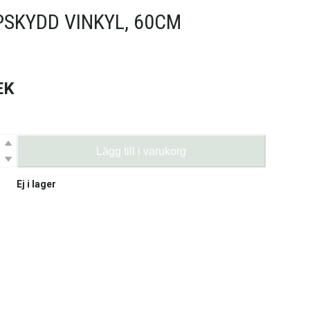
SKYDD VINKYL, 60CM
EK
Lägg till i varukorg
Ej i lager