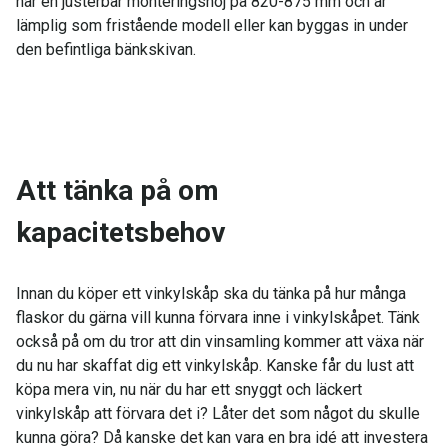
har en justerbar monteringshöj på 820-875 mm och är
lämplig som fristående modell eller kan byggas in under
den befintliga bänkskivan.
Att tänka på om
kapacitetsbehov
Innan du köper ett vinkylskåp ska du tänka på hur många
flaskor du gärna vill kunna förvara inne i vinkylskåpet. Tänk
också på om du tror att din vinsamling kommer att växa när
du nu har skaffat dig ett vinkylskåp. Kanske får du lust att
köpa mera vin, nu när du har ett snyggt och läckert
vinkylskåp att förvara det i? Låter det som något du skulle
kunna göra? Då kanske det kan vara en bra idé att investera