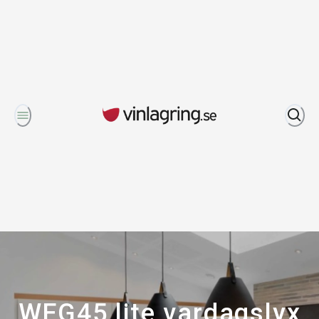
Om oss
WFG45 lite vardagslyx