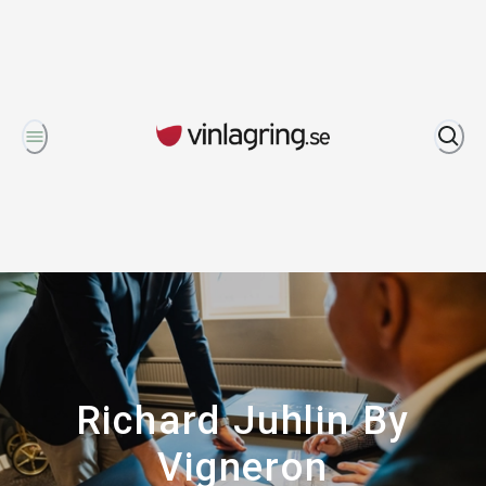
Om oss
Richard Juhlin By
Vigneron