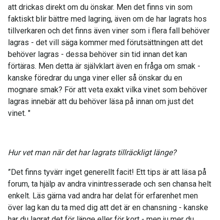
att drickas direkt om du önskar. Men det finns vin som
faktiskt blir bättre med lagring, även om de har lagrats hos
tillverkaren och det finns även viner som i flera fall behöver
lagras - det vill säga kommer med förutsättningen att det
behöver lagras - dessa behöver sin tid innan det kan
förtäras. Men detta är självklart även en fråga om smak -
kanske föredrar du unga viner eller så önskar du en
mognare smak? För att veta exakt vilka vinet som behöver
lagras innebär att du behöver läsa på innan om just det
vinet. "
Hur vet man när det har lagrats tillräckligt länge?
”Det finns tyvärr inget generellt facit! Ett tips är att läsa på
forum, ta hjälp av andra vinintresserade och sen chansa helt
enkelt. Läs gärna vad andra har delat för erfarenhet men
över lag kan du ta med dig att det är en chansning - kanske
har du lagrat det för länge eller för kort - men ju mer du