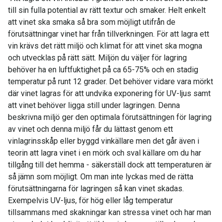
till sin fulla potential av rätt textur och smaker. Helt enkelt
att vinet ska smaka så bra som möjligt utifrån de
förutsättningar vinet har från tillverkningen. För att lagra ett
vin krävs det rätt miljö och klimat för att vinet ska mogna
och utvecklas på rätt sätt. Miljön du väljer för lagring
behöver ha en luftfuktighet på ca 65-75% och en stadig
temperatur på runt 12 grader. Det behöver vidare vara mörkt
där vinet lagras för att undvika exponering för UV-ljus samt
att vinet behöver ligga still under lagringen. Denna
beskrivna miljö ger den optimala förutsättningen för lagring
av vinet och denna miljö får du lättast genom ett
vinlagrinsskåp eller byggd vinkällare men det går även i
teorin att lagra vinet i en mörk och sval källare om du har
tillgång till det hemma - säkerställ dock att temperaturen är
så jämn som möjligt. Om man inte lyckas med de rätta
förutsättningarna för lagringen så kan vinet skadas.
Exempelvis UV-ljus, för hög eller låg temperatur
tillsammans med skakningar kan stressa vinet och har man