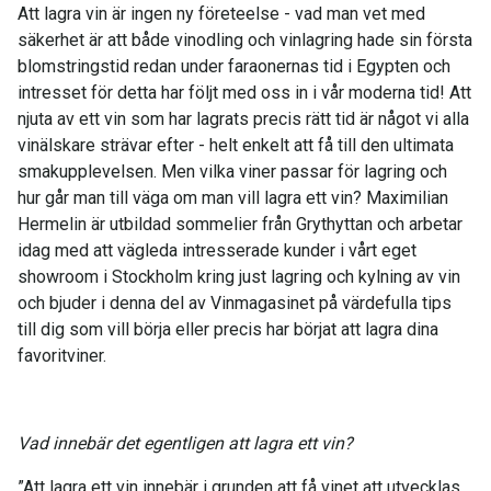
Att lagra vin är ingen ny företeelse - vad man vet med
säkerhet är att både vinodling och vinlagring hade sin första
blomstringstid redan under faraonernas tid i Egypten och
intresset för detta har följt med oss in i vår moderna tid! Att
njuta av ett vin som har lagrats precis rätt tid är något vi alla
vinälskare strävar efter - helt enkelt att få till den ultimata
smakupplevelsen. Men vilka viner passar för lagring och
hur går man till väga om man vill lagra ett vin? Maximilian
Hermelin är utbildad sommelier från Grythyttan och arbetar
idag med att vägleda intresserade kunder i vårt eget
showroom i Stockholm kring just lagring och kylning av vin
och bjuder i denna del av Vinmagasinet på värdefulla tips
till dig som vill börja eller precis har börjat att lagra dina
favoritviner.
Vad innebär det egentligen att lagra ett vin?
”Att lagra ett vin innebär i grunden att få vinet att utvecklas