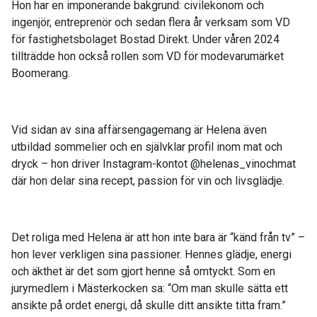
Hon har en imponerande bakgrund: civilekonom och
ingenjör, entreprenör och sedan flera år verksam som VD
för fastighetsbolaget Bostad Direkt. Under våren 2024
tillträdde hon också rollen som VD för modevarumärket
Boomerang.
Vid sidan av sina affärsengagemang är Helena även
utbildad sommelier och en självklar profil inom mat och
dryck – hon driver Instagram-kontot @helenas_vinochmat
där hon delar sina recept, passion för vin och livsglädje.
Det roliga med Helena är att hon inte bara är “känd från tv” –
hon lever verkligen sina passioner. Hennes glädje, energi
och äkthet är det som gjort henne så omtyckt. Som en
jurymedlem i Mästerkocken sa: “Om man skulle sätta ett
ansikte på ordet energi, då skulle ditt ansikte titta fram.”