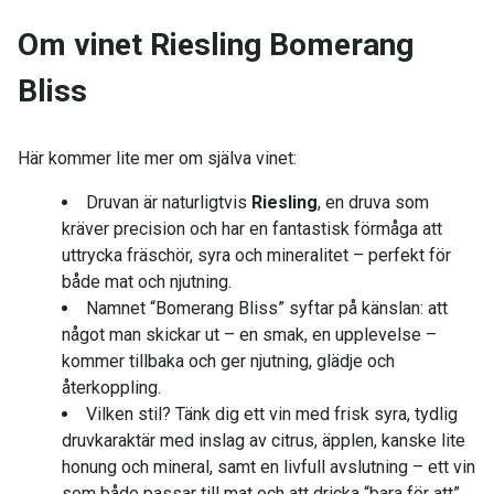
Om vinet Riesling Bomerang
Bliss
Här kommer lite mer om själva vinet:
Druvan är naturligtvis
Riesling
, en druva som
kräver precision och har en fantastisk förmåga att
uttrycka fräschör, syra och mineralitet – perfekt för
både mat och njutning.
Namnet “Bomerang Bliss” syftar på känslan: att
något man skickar ut – en smak, en upplevelse –
kommer tillbaka och ger njutning, glädje och
återkoppling.
Vilken stil? Tänk dig ett vin med frisk syra, tydlig
druvkaraktär med inslag av citrus, äpplen, kanske lite
honung och mineral, samt en livfull avslutning – ett vin
som både passar till mat och att dricka “bara för att”.