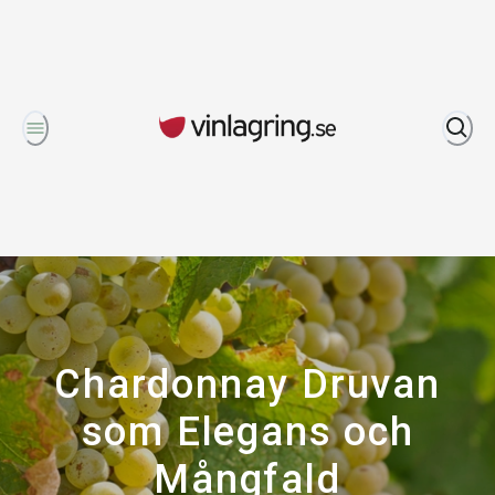
Om oss
Chardonnay Druvan
som Elegans och
Mångfald