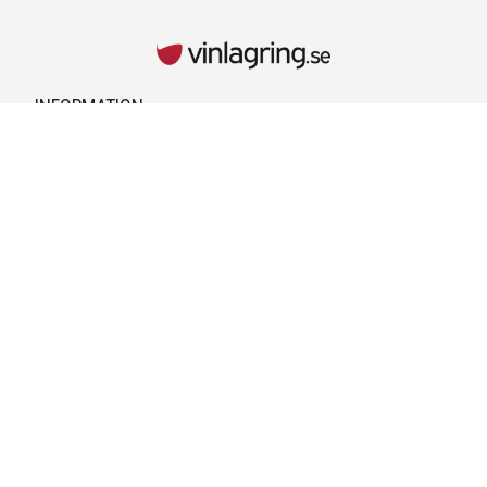
INFORMATION
Kontaktuppgifter
Vid behov hänvisar vi till kontaktuppgifterna på kvittot.
Retur & Reklamationer
Läs mer