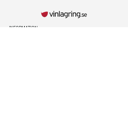
INFORMATION
Kontaktuppgifter
Vid behov hänvisar vi till kontaktuppgifterna på kvittot.
Retur & Reklamationer
Läs mer