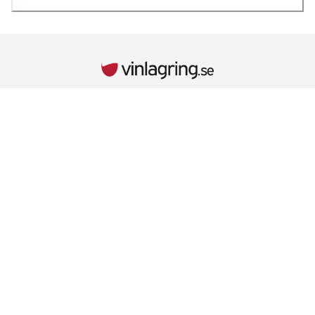
INFORMATION
Kontaktuppgifter
Vid behov hänvisar vi till kontaktuppgifterna på kvittot.
Retur & Reklamationer
Läs mer