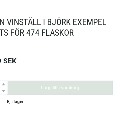
N VINSTÄLL I BJÖRK EXEMPEL
ATS FÖR 474 FLASKOR
9
SEK
Lägg till i varukorg
Ej i lager