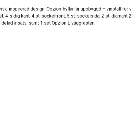
isk-inspirerad design. Opzion-hyllan är uppbyggd – vinställ för v
 st. 4-sidig kant, 4 st. sockelfront, 5 st. sockelsida, 2 st. diaman
5×5 delad insats, samt 1 set Opzion L väggfästen.