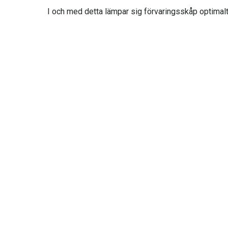
I och med detta lämpar sig förvaringsskåp optimalt 
Ett vins temperatur har effekter på njutningen av vin
optimalt lämpligt för lagringen. I innerutrymmet råd
Dessutom går det att reglera temperaturen individue
Nätverkslösning
Kan eftermonteras