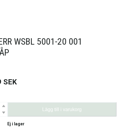
ERR WSBL 5001-20 001
ÅP
9
SEK
Lägg till i varukorg
Ej i lager