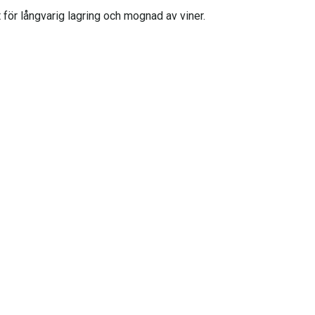
för långvarig lagring och mognad av viner.
et. För att faktorer som temperatur, luftfuktighet och ljus inte sk
er en tillräckligt hög luftfuktighet, innehållet skyddas mot både 
llt - beroende på om flaskorna är avsedda för avnjutning inom kort