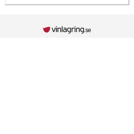
INFORMATION
Kontaktuppgifter
Vid behov hänvisar vi till kontaktuppgifterna på kvittot.
Retur & Reklamationer
Läs mer