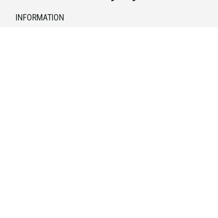
INFORMATION
Kontaktuppgifter
Vid behov hänvisar vi till kontaktuppgifterna på kvittot.
Retur & Reklamationer
Läs mer